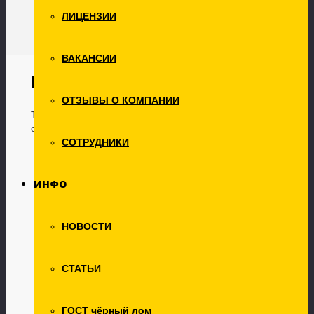
ЛИЦЕНЗИИ
ВАКАНСИИ
Металлолом чугунный
ОТЗЫВЫ О КОМПАНИИ
Товаров, соответствующих вашему запросу, не
обнаружено.
СОТРУДНИКИ
Категории товаров
ИНФО
Нержавейка и легирка
(0)
Лом легированных сталей
(0)
Лом нержавеющих сталей
(0)
НОВОСТИ
Цветной лом
(3)
Аккумуляторы
(0)
Алюминиевая группа
(2)
Быстрорезы
(0)
СТАТЬИ
Кабель
(0)
Медная группа
(1)
Свинец
(0)
ГОСТ чёрный лом