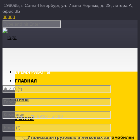
198095, г. Санкт-Петербург, ул. Ивана Черных, д. 29, литера А,
офис 3Б





ВРЕМЯ РАБОТЫ
ГЛАВНАЯ
ЦЕНЫ
Пон - Птн 09:00 - 21:00
УСЛУГИ
Утилизация грузовых и легковых автомобилей