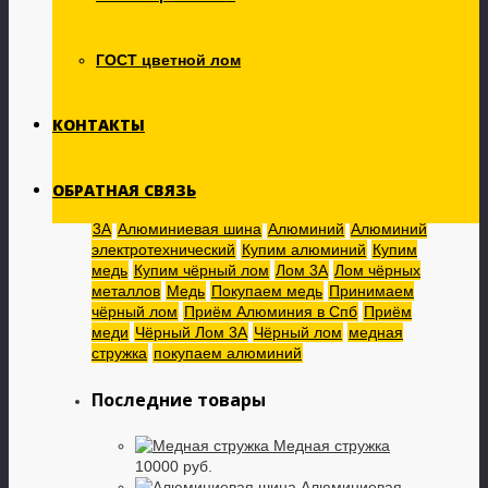
Титан
(0)
Цинк
(0)
Электродвигатели
(0)
ГОСТ цветной лом
Чёрный лом
(1)
Металлолом стальной
(1)
Металлолом чугунный
(0)
КОНТАКТЫ
Прочий металлолом
(0)
Метки товаров
ОБРАТНАЯ СВЯЗЬ
3А
Алюминиевая шина
Алюминий
Алюминий
электротехнический
Купим алюминий
Купим
медь
Купим чёрный лом
Лом 3А
Лом чёрных
металлов
Медь
Покупаем медь
Принимаем
чёрный лом
Приём Алюминия в Спб
Приём
меди
Чёрный Лом 3А
Чёрный лом
медная
стружка
покупаем алюминий
Последние товары
Медная стружка
10000 руб.
Алюминиевая