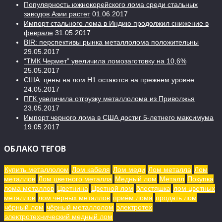
Популярность южнокорейского лома среди стальных
заводов Азии растет
01.06.2017
Импорт стального лома в Индию продолжил снижение в
феврале
31.05.2017
BIR: перспективы рынка металлолома положительны
29.05.2017
“ТМК Чермет” увеличила ломозаготовку на 10,6%
25.05.2017
США: цены на лом H1 остаются на прежнем уровне
24.05.2017
ПГК увеличила отгрузку металлолома из Приволжья
23.05.2017
Импорт черного лома в США достиг 5-летнего максимума
19.05.2017
ОБЛАКО ТЕГОВ
Купить металлолом
Лом кабеля
Лом меди
Лом металла
Лом
металлов
Лом цветного металла
Медный лом
Металл
Покупка
лома металлов
Цветнина
Цветной лом
блестяшка
лом цветных
металлов
лом чёрных металлов
приём лома
продать лом
чёрный лом
чёрный металлолом
электротех
электротехнический медный лом