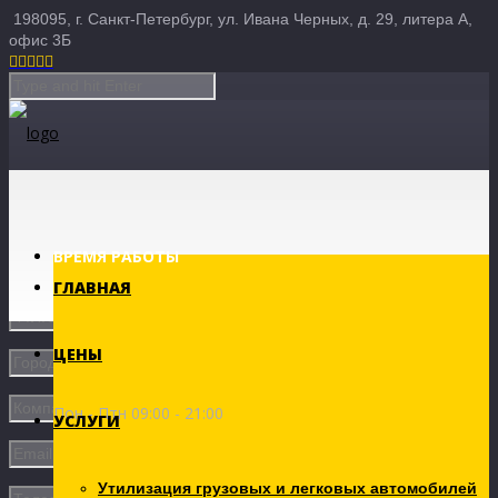
198095, г. Санкт-Петербург, ул. Ивана Черных, д. 29, литера А,
офис 3Б





ВРЕМЯ РАБОТЫ
ГЛАВНАЯ
ЦЕНЫ
Пон - Птн 09:00 - 21:00
УСЛУГИ
Утилизация грузовых и легковых автомобилей