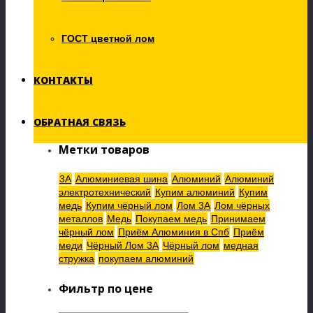
Медная группа
(1)
Свинец
(0)
ГОСТ цветной лом
Титан
(0)
Цинк
(0)
Электродвигатели
(0)
КОНТАКТЫ
Чёрный лом
(1)
Металлолом стальной
(1)
Металлолом чугунный
(0)
Прочий металлолом
(0)
ОБРАТНАЯ СВЯЗЬ
Метки товаров
3А
Алюминиевая шина
Алюминий
Алюминий
электротехнический
Купим алюминий
Купим
медь
Купим чёрный лом
Лом 3А
Лом чёрных
металлов
Медь
Покупаем медь
Принимаем
чёрный лом
Приём Алюминия в Спб
Приём
меди
Чёрный Лом 3А
Чёрный лом
медная
стружка
покупаем алюминий
Фильтр по цене