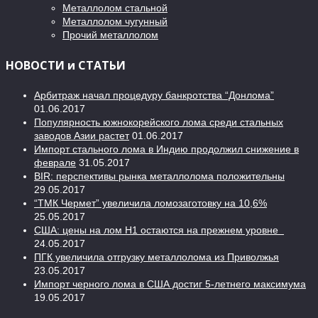
Металлолом стальной
Металлолом чугунный
Прочий металлолом
НОВОСТИ и СТАТЬИ
Арбитраж начал процедуру банкротства “Донлома”
01.06.2017
Популярность южнокорейского лома среди стальных
заводов Азии растет
01.06.2017
Импорт стального лома в Индию продолжил снижение в
феврале
31.05.2017
BIR: перспективы рынка металлолома положительны
29.05.2017
“ТМК Чермет” увеличила ломозаготовку на 10,6%
25.05.2017
США: цены на лом H1 остаются на прежнем уровне
24.05.2017
ПГК увеличила отгрузку металлолома из Приволжья
23.05.2017
Импорт черного лома в США достиг 5-летнего максимума
19.05.2017