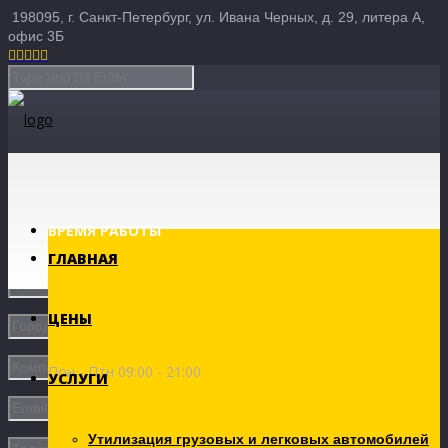
198095, г. Санкт-Петербург, ул. Ивана Черных, д. 29, литера А,
офис 3Б





ВРЕМЯ РАБОТЫ
ГЛАВНАЯ
ЦЕНЫ
Пон - Птн 09:00 - 21:00
УСЛУГИ
Утилизация грузовых и легковых автомобилей