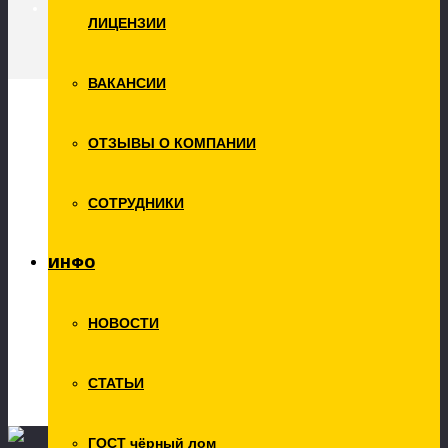
ЛИЦЕНЗИИ
ЛИЦЕНЗИИ
ВАКАНСИИ
Мы покупаем:
ОТЗЫВЫ О КОМПАНИИ
Цветной лом
Аккумуляторы
Алюминиевая группа
СОТРУДНИКИ
Быстрорезы
Кабель
Медная группа
ИНФО
Свинец
Титан
Цинк
НОВОСТИ
Электродвигатели
Чёрный лом
Металлолом стальной
Металлолом чугунный
СТАТЬИ
Прочий металлолом
ГОСТ чёрный лом