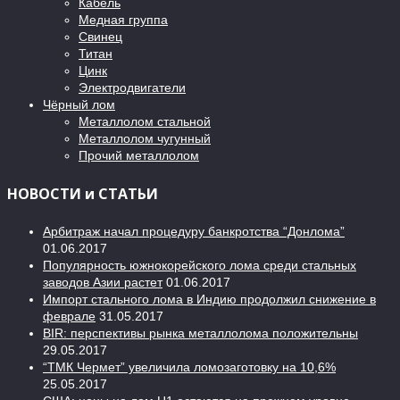
Кабель
Медная группа
Свинец
Титан
Цинк
Электродвигатели
Чёрный лом
Металлолом стальной
Металлолом чугунный
Прочий металлолом
НОВОСТИ и СТАТЬИ
Арбитраж начал процедуру банкротства “Донлома”
01.06.2017
Популярность южнокорейского лома среди стальных
заводов Азии растет
01.06.2017
Импорт стального лома в Индию продолжил снижение в
феврале
31.05.2017
BIR: перспективы рынка металлолома положительны
29.05.2017
“ТМК Чермет” увеличила ломозаготовку на 10,6%
25.05.2017