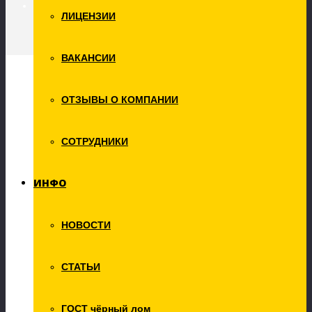
Покупка лома
ЛИЦЕНЗИИ
ВАКАНСИИ
Покупка лома цветных
металлов
ОТЗЫВЫ О КОМПАНИИ
Услуги
СОТРУДНИКИ
Утилизация грузовых и легковых
автомобилей
ИНФО
Вывоз металлолома
Накопительный контейнер
Манипулятор
НОВОСТИ
Ломовоз
Демонтаж металлолома
Покупка лома
СТАТЬИ
Самовывоз лома
На площадках
На условиях франко-склад
Выкуп металлоконструкций
ГОСТ чёрный лом