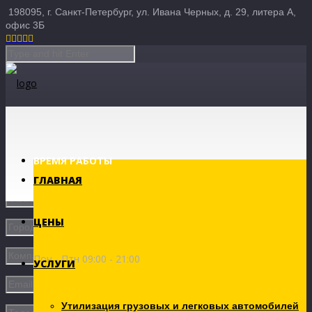
198095, г. Санкт-Петербург, ул. Ивана Черных, д. 29, литера А,
офис 3Б





ВРЕМЯ РАБОТЫ
ГЛАВНАЯ
ЦЕНЫ
Пон - Птн 09:00 - 21:00
УСЛУГИ
Утилизация грузовых и легковых автомобилей