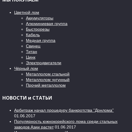
Цветной лом
Аккумуляторы
Алюминиевая группа
Быстрорезы
Кабель
Медная группа
Свинец
Титан
Цинк
Электродвигатели
Чёрный лом
Металлолом стальной
Металлолом чугунный
Прочий металлолом
НОВОСТИ и СТАТЬИ
Арбитраж начал процедуру банкротства “Донлома”
01.06.2017
Популярность южнокорейского лома среди стальных
заводов Азии растет
01.06.2017