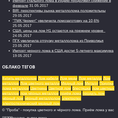
Импорт стального лома в Индию продолжил снижение в
феврале
31.05.2017
BIR: перспективы рынка металлолома положительны
29.05.2017
“ТМК Чермет” увеличила ломозаготовку на 10,6%
25.05.2017
США: цены на лом H1 остаются на прежнем уровне
24.05.2017
ПГК увеличила отгрузку металлолома из Приволжья
23.05.2017
Импорт черного лома в США достиг 5-летнего максимума
19.05.2017
ОБЛАКО ТЕГОВ
Купить металлолом
Лом кабеля
Лом меди
Лом металла
Лом
металлов
Лом цветного металла
Медный лом
Металл
Покупка
лома металлов
Цветнина
Цветной лом
блестяшка
лом цветных
металлов
лом чёрных металлов
приём лома
продать лом
чёрный лом
чёрный металлолом
электротех
электротехнический медный лом
© "Проба" - покупка цветного и чёрного лома. Приём лома у вас
на площадке, вывоз лома.




