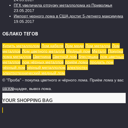
ПГК увеличила отгрузку металлолома из Приволжья
23.05.2017
Импорт черного лома в США достиг 5-летнего максимума
19.05.2017
ОБЛАКО ТЕГОВ
Купить металлолом
Лом кабеля
Лом меди
Лом металла
Лом
металлов
Лом цветного металла
Медный лом
Металл
Покупка
лома металлов
Цветнина
Цветной лом
блестяшка
лом цветных
металлов
лом чёрных металлов
приём лома
продать лом
чёрный лом
чёрный металлолом
электротех
электротехнический медный лом
© "Проба" - покупка цветного и чёрного лома. Приём лома у вас
на площадке, вывоз лома.





YOUR SHOPPING BAG