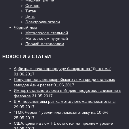
Медная группа
Свинец
Титан
Цинк
Электродвигатели
Чёрный лом
Металлолом стальной
Металлолом чугунный
Прочий металлолом
НОВОСТИ и СТАТЬИ
Арбитраж начал процедуру банкротства “Донлома”
01.06.2017
Популярность южнокорейского лома среди стальных
заводов Азии растет
01.06.2017
Импорт стального лома в Индию продолжил снижение в
феврале
31.05.2017
BIR: перспективы рынка металлолома положительны
29.05.2017
“ТМК Чермет” увеличила ломозаготовку на 10,6%
25.05.2017
США: цены на лом H1 остаются на прежнем уровне
24.05.2017