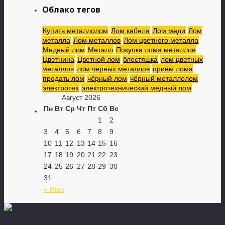
Облако тегов
Купить металлолом
Лом кабеля
Лом меди
Лом
металла
Лом металлов
Лом цветного металла
Медный лом
Металл
Покупка лома металлов
Цветнина
Цветной лом
блестяшка
лом цветных
металлов
лом чёрных металлов
приём лома
продать лом
чёрный лом
чёрный металлолом
электротех
электротехнический медный лом
Август 2026
Пн
Вт
Ср
Чт
Пт
Сб
Вс
1
2
3
4
5
6
7
8
9
10
11
12
13
14
15
16
17
18
19
20
21
22
23
24
25
26
27
28
29
30
31
« Июн