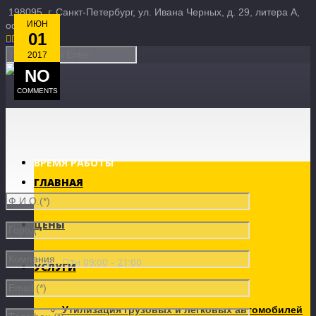
198095, г. Санкт-Петербург, ул. Ивана Черных, д. 29, литера А,
ИЮН
офис 3Б
01





2017
NO
COMMENTS
ВРЕМЯ РАБОТЫ
ГЛАВНАЯ
ЦЕНЫ
Пон - Птн 09:00 - 21:00
УСЛУГИ
Утилизация грузовых и легковых автомобилей