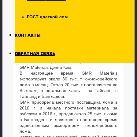
заказах на лом у сеульского экспортера GMR
Materials. На четвертой неделе мая Tokyo Steel
заключила сделку на поставку около 3000 т
ГОСТ цветной лом
лома H2 по цене $241 за т CFR Футацзима,
Япония. Ранее GMR продала около 5000 т H2
на Тайвань по цене $221 за т FOB Южная
КОНТАКТЫ
Корея и около 5000 т H1/2 50:50 в Таиланд по
цене $230 за т FOB Южная Корея.
«Южнокорейский лом начинает пользоваться
ОБРАТНАЯ СВЯЗЬ
большим доверием со стороны покупателей, и
количество запросов растет», – отметил глава
GMR Materials Дэнни Ким.
В настоящее время GMR Materials
экспортирует около 30 тыс. т южнокорейского
лома в месяц. Около 20 тыс. т поставляется во
Вьетнам, а остальная часть – на Тайвань, в
Таиланд и Бангладеш.
GMR приобрела местного поставщика лома в
2016 г. и начала поставки материала за
рубежом в 2016 г., продав около 25 тыс. т лома
в Бангладеш, и является в настоящее время
единственным экспортером южнокорейского
лома.
Источники в южнокорейской стальной отрасли