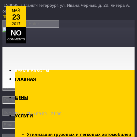
198095, г. Санкт-Петербург, ул. Ивана Черных, д. 29, литера А,
МАЙ
офис 3Б
23





2017
NO
COMMENTS
ВРЕМЯ РАБОТЫ
ГЛАВНАЯ
ЦЕНЫ
Пон - Птн 09:00 - 21:00
УСЛУГИ
Утилизация грузовых и легковых автомобилей