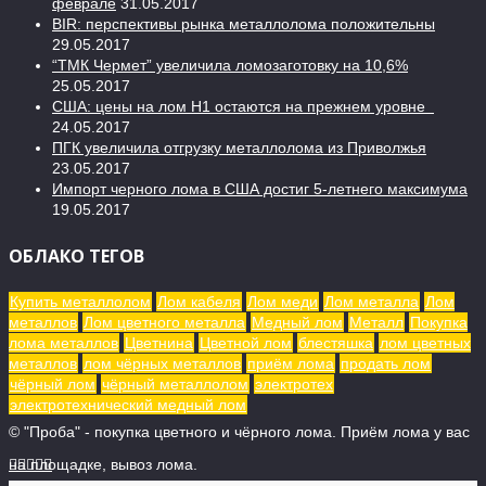
феврале
31.05.2017
BIR: перспективы рынка металлолома положительны
29.05.2017
“ТМК Чермет” увеличила ломозаготовку на 10,6%
25.05.2017
США: цены на лом H1 остаются на прежнем уровне
24.05.2017
ПГК увеличила отгрузку металлолома из Приволжья
23.05.2017
Импорт черного лома в США достиг 5-летнего максимума
19.05.2017
ОБЛАКО ТЕГОВ
Купить металлолом
Лом кабеля
Лом меди
Лом металла
Лом
металлов
Лом цветного металла
Медный лом
Металл
Покупка
лома металлов
Цветнина
Цветной лом
блестяшка
лом цветных
металлов
лом чёрных металлов
приём лома
продать лом
чёрный лом
чёрный металлолом
электротех
электротехнический медный лом
© "Проба" - покупка цветного и чёрного лома. Приём лома у вас
на площадке, вывоз лома.




