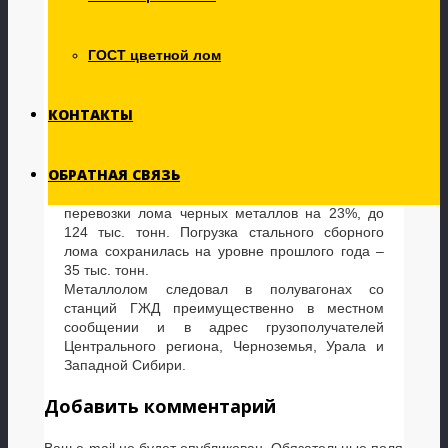
лом черных металлов и лом стальной сборный.
«Положительную динамику мы связываем с
увеличением объема отправок продукции
ГОСТ цветной лом
НЛМК и Северстали в рамках сервисных
контрактов, скидкой РЖД на внутрироссийские
перевозки лома черных металлов, а также
КОНТАКТЫ
развитием сотрудничества с региональными
металлургическими площадками», –
прокомментировал рост показателей директор
ОБРАТНАЯ СВЯЗЬ
Нижегородского филиала Тарас Залужный
За 4 месяца 2017 года филиал увеличил
перевозки лома черных металлов на 23%, до
124 тыс. тонн. Погрузка стального сборного
лома сохранилась на уровне прошлого года –
35 тыс. тонн.
Металлолом следовал в полувагонах со
станций ГЖД преимущественно в местном
сообщении и в адрес грузополучателей
Центрального региона, Черноземья, Урала и
Западной Сибири.
Добавить комментарий
Ваш e-mail не будет опубликован.
Обязательные поля