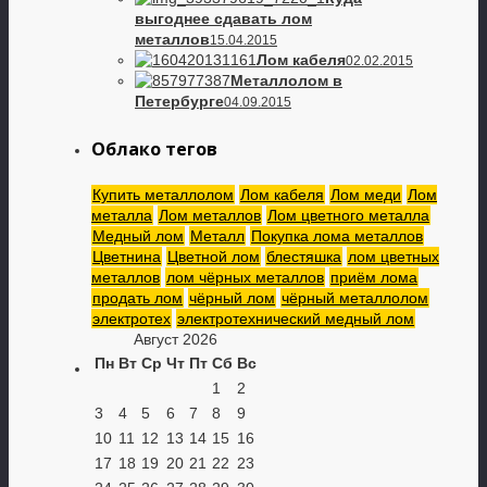
выгоднее сдавать лом
металлов
15.04.2015
Лом кабеля
02.02.2015
Металлолом в
Петербурге
04.09.2015
Облако тегов
Купить металлолом
Лом кабеля
Лом меди
Лом
металла
Лом металлов
Лом цветного металла
Медный лом
Металл
Покупка лома металлов
Цветнина
Цветной лом
блестяшка
лом цветных
металлов
лом чёрных металлов
приём лома
продать лом
чёрный лом
чёрный металлолом
электротех
электротехнический медный лом
Август 2026
Пн
Вт
Ср
Чт
Пт
Сб
Вс
1
2
3
4
5
6
7
8
9
10
11
12
13
14
15
16
17
18
19
20
21
22
23