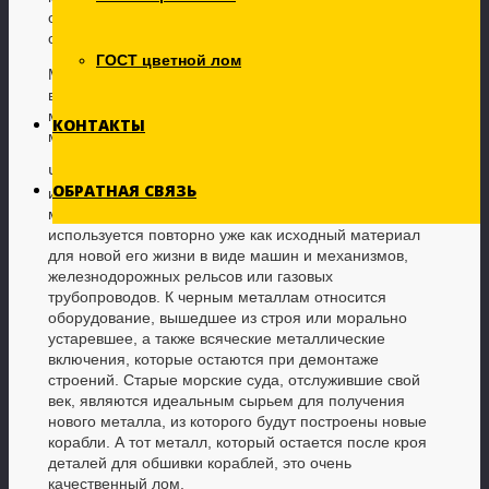
они не бесконечны. Да и добывать руду является
очень затратным и долгим процессом.
ГОСТ цветной лом
Металлолом – это целый ряд объектов и материалов,
вторичное сырье, отработавшие свой срок машины и
механизмы, неликвиды и остатки листового, трубного
КОНТАКТЫ
металла, отходы кабеля и рельс и так далее.
Черный лом, который получается после долгого
ОБРАТНАЯ СВЯЗЬ
использования и изнашивания различных
металлоизделий может быть употреблен и
используется повторно уже как исходный материал
для новой его жизни в виде машин и механизмов,
железнодорожных рельсов или газовых
трубопроводов. К черным металлам относится
оборудование, вышедшее из строя или морально
устаревшее, а также всяческие металлические
включения, которые остаются при демонтаже
строений. Старые морские суда, отслужившие свой
век, являются идеальным сырьем для получения
нового металла, из которого будут построены новые
корабли. А тот металл, который остается после кроя
деталей для обшивки кораблей, это очень
качественный лом.