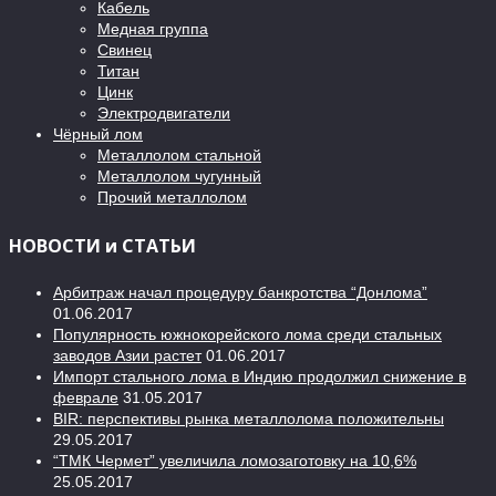
Кабель
Медная группа
Свинец
Титан
Цинк
Электродвигатели
Чёрный лом
Металлолом стальной
Металлолом чугунный
Прочий металлолом
НОВОСТИ и СТАТЬИ
Арбитраж начал процедуру банкротства “Донлома”
01.06.2017
Популярность южнокорейского лома среди стальных
заводов Азии растет
01.06.2017
Импорт стального лома в Индию продолжил снижение в
феврале
31.05.2017
BIR: перспективы рынка металлолома положительны
29.05.2017
“ТМК Чермет” увеличила ломозаготовку на 10,6%
25.05.2017