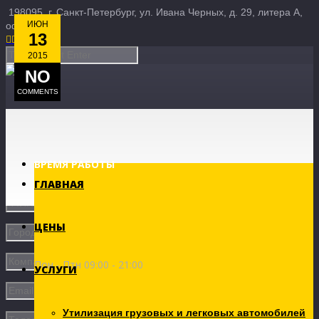
198095, г. Санкт-Петербург, ул. Ивана Черных, д. 29, литера А,
ИЮН
офис 3Б
13





2015
NO
COMMENTS
ВРЕМЯ РАБОТЫ
ГЛАВНАЯ
ЦЕНЫ
Пон - Птн 09:00 - 21:00
УСЛУГИ
Утилизация грузовых и легковых автомобилей