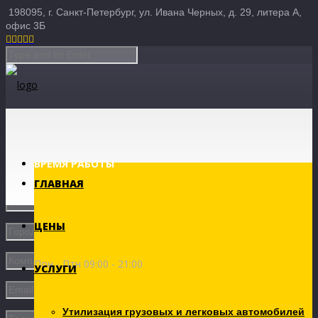
198095, г. Санкт-Петербург, ул. Ивана Черных, д. 29, литера А,
офис 3Б





ВРЕМЯ РАБОТЫ
ГЛАВНАЯ
ЦЕНЫ
Пон - Птн 09:00 - 21:00
УСЛУГИ
Утилизация грузовых и легковых автомобилей