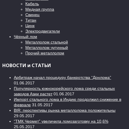
Кабель
Медная группа
Свинец
Титан
Цинк
Электродвигатели
Чёрный лом
Металлолом стальной
Металлолом чугунный
Прочий металлолом
НОВОСТИ и СТАТЬИ
Арбитраж начал процедуру банкротства “Донлома”
01.06.2017
Популярность южнокорейского лома среди стальных
заводов Азии растет
01.06.2017
Импорт стального лома в Индию продолжил снижение в
феврале
31.05.2017
BIR: перспективы рынка металлолома положительны
29.05.2017
“ТМК Чермет” увеличила ломозаготовку на 10,6%
25.05.2017