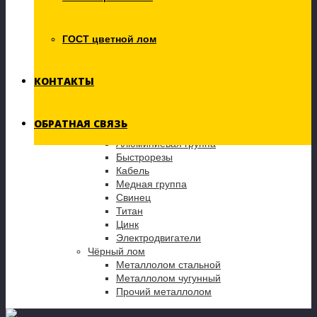
20
Янв
Сугробы металла
ГОСТ цветной лом
Подробнее →
КОНТАКТЫ
Мы покупаем:
Цветной лом
ОБРАТНАЯ СВЯЗЬ
Аккумуляторы
Алюминиевая группа
Быстрорезы
Кабель
Медная группа
Свинец
Титан
Цинк
Электродвигатели
Чёрный лом
Металлолом стальной
Металлолом чугунный
Прочий металлолом