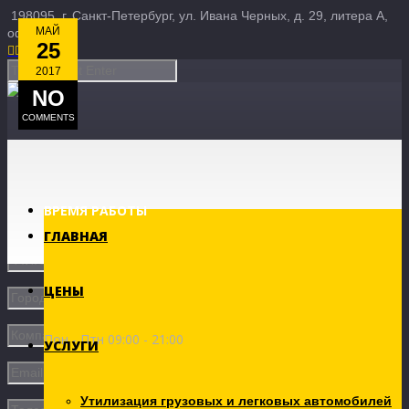
198095, г. Санкт-Петербург, ул. Ивана Черных, д. 29, литера А,
МАЙ
офис 3Б
25





2017
NO
COMMENTS
ВРЕМЯ РАБОТЫ
ГЛАВНАЯ
ЦЕНЫ
Пон - Птн 09:00 - 21:00
УСЛУГИ
Утилизация грузовых и легковых автомобилей