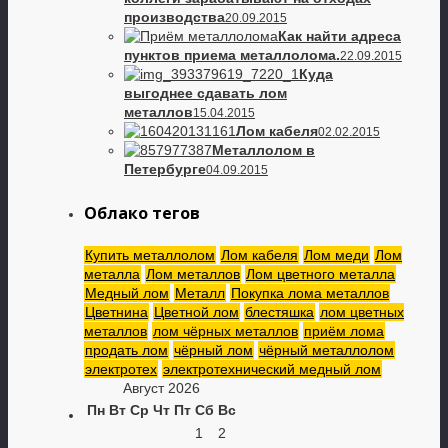
производства
20.09.2015
Как найти адреса
пунктов приема металлолома.
22.09.2015
Куда
выгоднее сдавать лом
металлов
15.04.2015
Лом кабеля
02.02.2015
Металлолом в
Петербурге
04.09.2015
Облако тегов
Купить металлолом
Лом кабеля
Лом меди
Лом
металла
Лом металлов
Лом цветного металла
Медный лом
Металл
Покупка лома металлов
Цветнина
Цветной лом
блестяшка
лом цветных
металлов
лом чёрных металлов
приём лома
продать лом
чёрный лом
чёрный металлолом
электротех
электротехнический медный лом
Август 2026
Пн
Вт
Ср
Чт
Пт
Сб
Вс
1
2