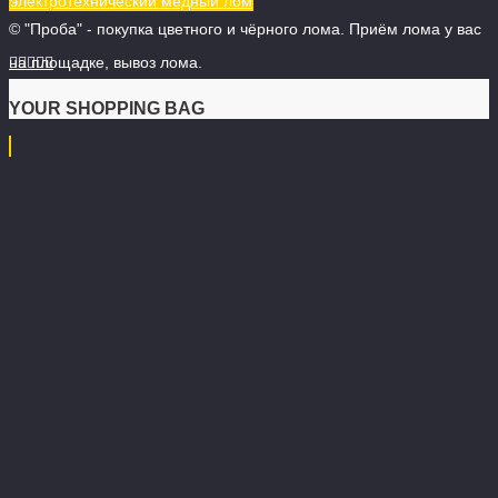
электротехнический медный лом
© "Проба" - покупка цветного и чёрного лома. Приём лома у вас
на площадке, вывоз лома.





YOUR SHOPPING BAG