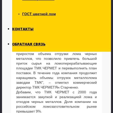
Так, компания продолжает увеличивать долю
поставки собственного лома: объем отгрузки
вырос на 10,6% по сравнению с первым
ГОСТ цветной лом
кварталом 2016 года и составил более 160,5
тыс. тонн металлолома. Стабильный рост
заготовки сырья отмечается на
КОНТАКТЫ
производственных участках ТМК ЧЕРМЕТ в
Свердловской, Челябинской, Ростовской,
Волгоградской и Саратовской областях.
ОБРАТНАЯ СВЯЗЬ
"Первый квартал 2017 года отличался
нехарактерным для российского рынка и сезона
приростом объема отгрузки лома черных
металлов, что позволило привлечь большой
приток сырья на ломоперерабатывающие
площадки ТМК ЧЕРМЕТ и перевыполнить план
поставок. В течение года компания продолжит
наращивать объемы отгрузок металлолома
заводам ТМК", – отметил коммерческий
директор ТМК ЧЕРМЕТЯн Старченко.
Добавим, что ТМК ЧЕРМЕТ с 2000 года
занимается закупкой и реализацией лома и
отходов черных металлов. Доля компании на
российском ломозаготовительном рынке
превышает 9%.