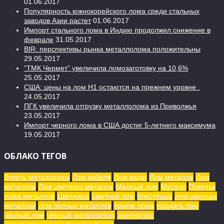
01.06.2017
Популярность южнокорейского лома среди стальных
заводов Азии растет
01.06.2017
Импорт стального лома в Индию продолжил снижение в
феврале
31.05.2017
BIR: перспективы рынка металлолома положительны
29.05.2017
“ТМК Чермет” увеличила ломозаготовку на 10,6%
25.05.2017
США: цены на лом H1 остаются на прежнем уровне
24.05.2017
ПГК увеличила отгрузку металлолома из Приволжья
23.05.2017
Импорт черного лома в США достиг 5-летнего максимума
19.05.2017
ОБЛАКО ТЕГОВ
Купить металлолом
Лом кабеля
Лом меди
Лом металла
Лом
металлов
Лом цветного металла
Медный лом
Металл
Покупка
лома металлов
Цветнина
Цветной лом
блестяшка
лом цветных
металлов
лом чёрных металлов
приём лома
продать лом
чёрный лом
чёрный металлолом
электротех