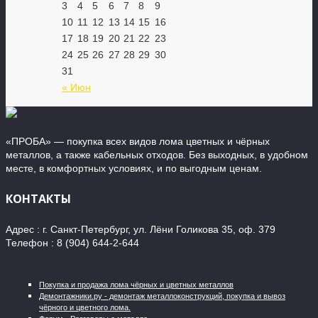
3
4
5
6
7
8
9
10
11
12
13
14
15
16
17
18
19
20
21
22
23
24
25
26
27
28
29
30
31
« Июн
«ПРОБА» — покупка всех видов лома цветных и чёрных
металлов, а также кабельных отходов. Без выходных, в удобном
месте, в комфортных условиях, и по выгодным ценам.
КОНТАКТЫ
Адрес : г. Санкт-Петербург, ул. Лёни Голикова 35, оф. 379
Телефон : 8 (904) 644-2-644
Покупка и продажа лома чёрных и цветных металлов
Демонтажники.ру - демонтаж металлоконструкций, покупка и вывоз
чёрного и цветного лома.