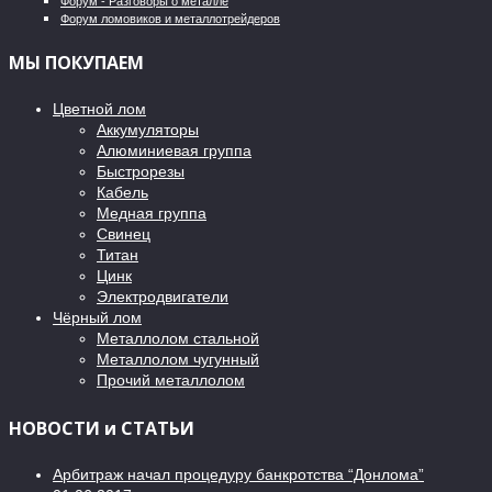
Форум - Разговоры о металле
Форум ломовиков и металлотрейдеров
МЫ ПОКУПАЕМ
Цветной лом
Аккумуляторы
Алюминиевая группа
Быстрорезы
Кабель
Медная группа
Свинец
Титан
Цинк
Электродвигатели
Чёрный лом
Металлолом стальной
Металлолом чугунный
Прочий металлолом
НОВОСТИ и СТАТЬИ
Арбитраж начал процедуру банкротства “Донлома”