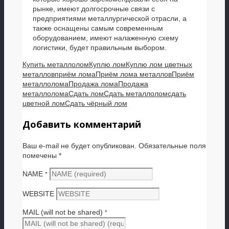
рынке, имеют долгосрочные связи с
предприятиями металлургической отрасли, а
также оснащены самым современным
оборудованием, имеют налаженную схему
логистики, будет правильным выбором.
Купить металлолом
Куплю лом
Куплю лом цветных
металлов
приём лома
Приём лома металлов
Приём
металлолома
Продажа лома
Продажа
металлолома
Сдать лом
Сдать металлолом
сдать
цветной лом
Сдать чёрный лом
Добавить комментарий
Ваш e-mail не будет опубликован.
Обязательные поля
помечены
*
NAME
*
WEBSITE
MAIL (will not be shared)
*