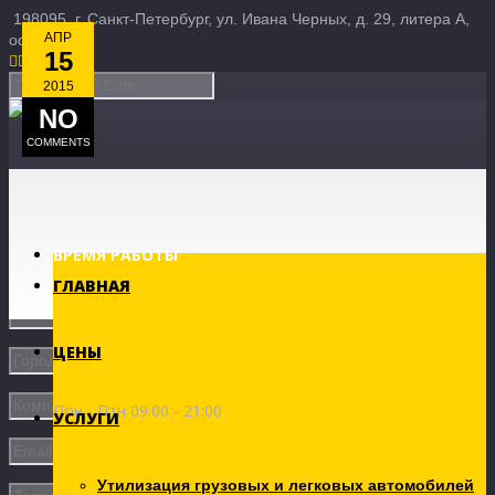
198095, г. Санкт-Петербург, ул. Ивана Черных, д. 29, литера А,
АПР
офис 3Б
15





2015
NO
COMMENTS
ВРЕМЯ РАБОТЫ
ГЛАВНАЯ
ЦЕНЫ
Пон - Птн 09:00 - 21:00
УСЛУГИ
Утилизация грузовых и легковых автомобилей