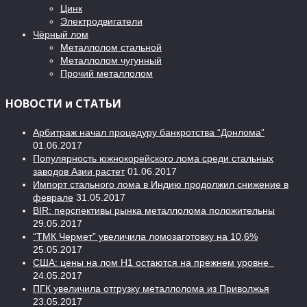
Цинк
Электродвигатели
Чёрный лом
Металлолом стальной
Металлолом чугунный
Прочий металлолом
НОВОСТИ и СТАТЬИ
Арбитраж начал процедуру банкротства “Донлома”
01.06.2017
Популярность южнокорейского лома среди стальных
заводов Азии растет
01.06.2017
Импорт стального лома в Индию продолжил снижение в
феврале
31.05.2017
BIR: перспективы рынка металлолома положительны
29.05.2017
“ТМК Чермет” увеличила ломозаготовку на 10,6%
25.05.2017
США: цены на лом H1 остаются на прежнем уровне
24.05.2017
ПГК увеличила отгрузку металлолома из Приволжья
23.05.2017