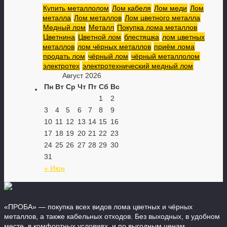
Купить металлолом
Лом кабеля
Лом меди
Лом
металла
Лом металлов
Лом цветного металла
Медный лом
Металл
Покупка лома металлов
Цветнина
Цветной лом
блестяшка
лом цветных
металлов
лом чёрных металлов
приём лома
продать лом
чёрный лом
чёрный металлолом
электротех
электротехнический медный лом
Август 2026
Пн
Вт
Ср
Чт
Пт
Сб
Вс
1
2
3
4
5
6
7
8
9
10
11
12
13
14
15
16
17
18
19
20
21
22
23
24
25
26
27
28
29
30
31
« Июн
«ПРОБА» — покупка всех видов лома цветных и чёрных
металлов, а также кабельных отходов. Без выходных, в удобном
месте, в комфортных условиях, и по выгодным ценам.