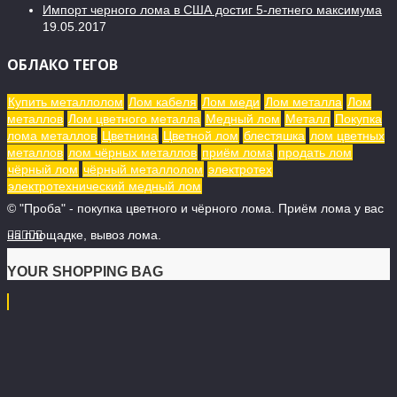
Импорт черного лома в США достиг 5-летнего максимума
19.05.2017
ОБЛАКО ТЕГОВ
Купить металлолом
Лом кабеля
Лом меди
Лом металла
Лом
металлов
Лом цветного металла
Медный лом
Металл
Покупка
лома металлов
Цветнина
Цветной лом
блестяшка
лом цветных
металлов
лом чёрных металлов
приём лома
продать лом
чёрный лом
чёрный металлолом
электротех
электротехнический медный лом
© "Проба" - покупка цветного и чёрного лома. Приём лома у вас
на площадке, вывоз лома.





YOUR SHOPPING BAG