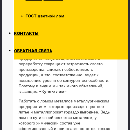
Преимущества использования вторичного
сырья предприятиями металлургической
промышленности очевидны. Они заключаются
ГОСТ цветной лом
не только в том, что используют при этом более
простой технологический способ получения
продукта переработки, а именно чистого
КОНТАКТЫ
металла. Металлолом дает возможность
получить существенную экономию на
энергозатратах, так как путь от сырья до товара
ОБРАТНАЯ СВЯЗЬ
в этом случае более короток. Таким образом,
предприятия покупающие металлолом на
переработку сокращают затратность своего
производства, снижают себестоимость
продукции, а это, соответственно, ведет к
повышению уровня ее конкурентоспособности.
Поэтому и видим мы так много объявлений,
гласящих:
«Куплю лом»
.
Работать с ломом металлов металлургическим
предприятиям, которые производят цветное
литье и металлопрокат гораздо выгоднее. Ведь
лом по сути своей является металлом, у
которого химический состав уже
сформированный и при плавке остается только