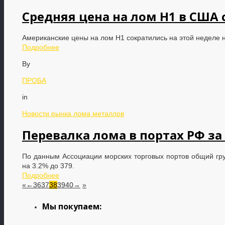
Средняя цена на лом Н1 в США 
Американские цены на лом Н1 сократились на этой неделе н
Подробнее
By
ПРОБА
in
Новости рынка лома металлов
Перевалка лома в портах РФ за
По данным Ассоциации морских торговых портов общий гру
на 3.2% до 379.
Подробнее
«
←
36
37
38
39
40
→
»
Мы покупаем: