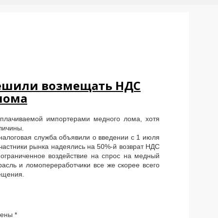
решили возмещать НДС
лома
уплачиваемой импортерами медного лома, хотя
личины.
налоговая служба объявили о введении с 1 июля
частники рынка надеялись на 50%-й возврат НДС
 ограниченное воздействие на спрос на медный
расль и ломопереработчики все же скорее всего
ещения.
чены
*